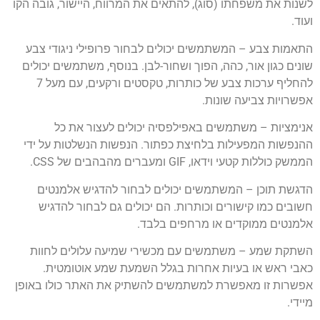
לשנות את משפחתו (סוג), להתאים את המרווח, היישור, גובה הקו
ועוד.
התאמות צבע – המשתמשים יכולים לבחור פרופילי ניגודי צבע
שונים כגון אור, כהה, הפוך ושחור-לבן. בנוסף, משתמשים יכולים
להחליף ערכות צבע של כותרות, טקסטים ורקעים, עם מעל 7
אפשרויות צביעה שונות.
אנימציות – משתמשים באפילפסיה יכולים לעצור את כל
ההנפשות המפעילות בלחיצת כפתור. הנפשות הנשלטות על ידי
הממשק כוללות קטעי וידאו, GIF ומעברים מהבהבים של CSS.
הדגשת תוכן – המשתמשים יכולים לבחור להדגיש אלמנטים
חשובים כמו קישורים וכותרות. הם יכולים גם לבחור להדגיש
אלמנטים ממוקדים או מרחפים בלבד.
השתקת שמע – משתמשים עם מכשירי שמיעה עלולים לחוות
כאבי ראש או בעיות אחרות בגלל השמעת שמע אוטומטית.
אפשרות זו מאפשרת למשתמשים להשתיק את האתר כולו באופן
מיידי.