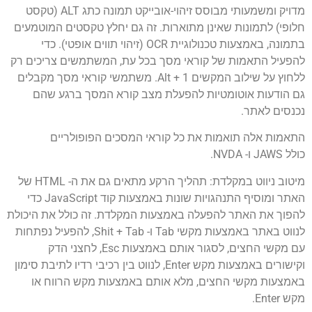
מדויק ומשמעותי מבוסס זיהוי-אובייקט תמונה כתג ALT (טקסט
חלופי) לתמונות שאינן מתוארות. זה גם יחלץ טקסטים המוטמעים
בתמונה, באמצעות טכנולוגיית OCR (זיהוי תווים אופטי). כדי
להפעיל התאמות של קוראי מסך בכל עת, המשתמשים צריכים רק
ללחוץ על שילוב המקשים Alt + 1. משתמשי קוראי מסך מקבלים
גם הודעות אוטומטיות להפעלת מצב קורא המסך ברגע שהם
נכנסים לאתר.
התאמות אלה תואמות את כל קוראי המסכים הפופולריים
כולל JAWS ו- NVDA.
מיטוב ניווט במקלדת: תהליך הרקע מתאים גם את ה- HTML של
האתר ומוסיף התנהגויות שונות באמצעות קוד JavaScript כדי
להפוך את האתר להפעלה באמצעות המקלדת. זה כולל את היכולת
לנווט באתר באמצעות מקשי Tab ו- Shit + Tab, להפעיל נפתחות
עם מקשי החצים, לסגור אותם באמצעות Esc, לחצני הדק
וקישורים באמצעות מקש Enter, לנווט בין רכיבי רדיו לתיבת סימון
באמצעות מקשי החצים, מלא אותם באמצעות מקש הרווח או
מקש Enter.