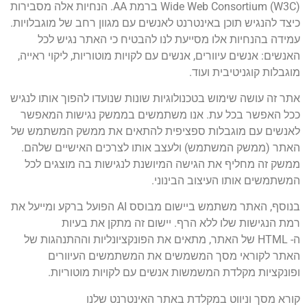
Wide Web Consortium (W3C) ברמת AA. הנחיות אלה מסבירות
כיצד להנגיש תוכן באינטרנט לאנשים עם מגוון רחב של מוגבלויות.
עמידה בהנחיות אלו מסייעת לנו להבטיח כי האתר נגיש לכל
האנשים: אנשים עיוורים, אנשים עם לקויות מוטוריות, ליקוי ראייה,
מוגבלות קוגניטיבית ועוד.
אתר זה עושה שימוש בטכנולוגיות שונות שנועדו להפוך אותו לנגיש
ככל האפשר בכל עת. אנו משתמשים בממשק נגישות המאפשר
לאנשים עם מוגבלות ספציפית להתאים את ממשק המשתמש של
האתר (ממשק המשתמש) ולעצב אותו לצרכים האישיים שלהם.
ממשק זה מחליף את הגישה המיושנת לנגישות בה מוצגים לכל
המשתמשים אותו העיצוב הבינוני.
בנוסף, האתר משתמש ביישום מבוסס AI הפועל ברקע ומייעל את
רמת הנגישות שלו ללא הרף. יישום זה מתקן את בעיות
ה- HTML של האתר, מתאים את הפונקציונליות וההתנהגות של
האתר לקוראי מסך המשמשים את המשתמשים העיוורים
ופונקציות מקלדת המשמשות אנשים עם לקויות מוטוריות.
קורא מסך וניווט במקלדת באתר האינטרנט שלנו