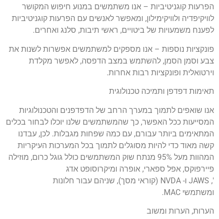
הפרעות קוגניטיביות – אנו משתמשים במנוע חיפוש המקושר
לוויקיפדיה ולוויקימילון, ומאפשר לאנשים עם הפרעות קוגניטיביות
לפענח משמעויות של ביטויים, ראשי תיבות, סלנג ואחרים.
פונקציות נוספות – אנו מספקים למשתמשים אפשרות לשנות את
צבע וסמן הסמן, להשתמש במצב הדפסה, לאפשר מקלדת
וירטואלית ופונקציות רבות אחרות.
תאימות דפדפן ותמיכה טכנולוגית
אנו שואפים לתמוך במערך הרחב של הדפדפנים והטכנולוגיות
המסייעות ככל האפשר, כך שהמשתמשים שלנו יוכלו לבחור בכלים
המתאימים ביותר עבורם, עם כמה שפחות מגבלות. לכן, עבדנו
קשה מאוד כדי להיות מסוגלים לתמוך בכל המערכות העיקריות
המהוות מעל 95% מנתח שוק המשתמשים כולל גוגל כרום, מוזילה
פיירפוקס, אפל ספארי, אופרה ומיקרוסופט אדג
', JAWS ו- NVDA (קוראי מסך), שניהם עבור חלונות
ומשתמשי MAC.
הערות, הערות ומשוב