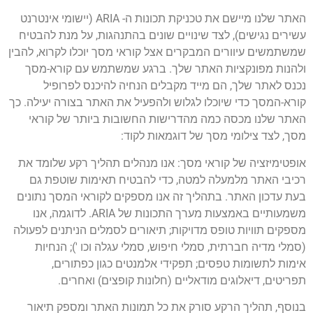
האתר שלנו מיישם את טכניקת תכונות ה- ARIA (יישומי אינטרנט
עשירים נגישים), לצד שינויים שונים בהתנהגות, על מנת להבטיח
שמשתמשים עיוורים המבקרים אצל קוראי מסך יוכלו לקרוא, להבין
ולהנות מפונקציות האתר שלך. ברגע שמשתמש עם קורא-מסך
נכנס לאתר שלך, הם מייד מקבלים הנחיה להיכנס לפרופיל
קורא-המסך כדי שיוכלו לגלוש ולהפעיל את האתר בצורה יעילה. כך
האתר שלנו מכסה כמה מהדרישות החשובות ביותר של קוראי
מסך, לצד צילומי מסך של דוגמאות לקוד:
אופטימיזציה של קוראי מסך: אנו מנהלים תהליך רקע שלומד את
רכיבי האתר מלמעלה למטה, כדי להבטיח תאימות שוטפת גם
בעת עדכון האתר. בתהליך זה אנו מספקים לקוראי המסך נתונים
משמעותיים באמצעות מערך התכונות של ARIA. לדוגמה, אנו
מספקים תוויות טופס מדויקות; תיאורים לסמלים הניתנים לפעולה
(סמלי מדיה חברתית, סמלי חיפוש, סמלי עגלה וכו '); הנחיות
אימות לתשומות טפסים; תפקידי אלמנטים כגון כפתורים,
תפריטים, דיאלוגים מודאליים (חלונות קופצים) ואחרים.
בנוסף, תהליך הרקע סורק את כל תמונות האתר ומספק תיאור