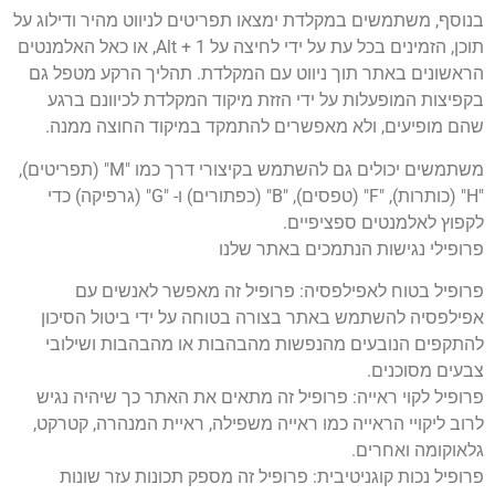
בנוסף, משתמשים במקלדת ימצאו תפריטים לניווט מהיר ודילוג על
תוכן, הזמינים בכל עת על ידי לחיצה על Alt + 1, או כאל האלמנטים
הראשונים באתר תוך ניווט עם המקלדת. תהליך הרקע מטפל גם
בקפיצות המופעלות על ידי הזזת מיקוד המקלדת לכיוונם ברגע
שהם מופיעים, ולא מאפשרים להתמקד במיקוד החוצה ממנה.
משתמשים יכולים גם להשתמש בקיצורי דרך כמו "M" (תפריטים),
"H" (כותרות), "F" (טפסים), "B" (כפתורים) ו- "G" (גרפיקה) כדי
לקפוץ לאלמנטים ספציפיים.
פרופילי נגישות הנתמכים באתר שלנו
פרופיל בטוח לאפילפסיה: פרופיל זה מאפשר לאנשים עם
אפילפסיה להשתמש באתר בצורה בטוחה על ידי ביטול הסיכון
להתקפים הנובעים מהנפשות מהבהבות או מהבהבות ושילובי
צבעים מסוכנים.
פרופיל לקוי ראייה: פרופיל זה מתאים את האתר כך שיהיה נגיש
לרוב ליקויי הראייה כמו ראייה משפילה, ראיית המנהרה, קטרקט,
גלאוקומה ואחרים.
פרופיל נכות קוגניטיבית: פרופיל זה מספק תכונות עזר שונות