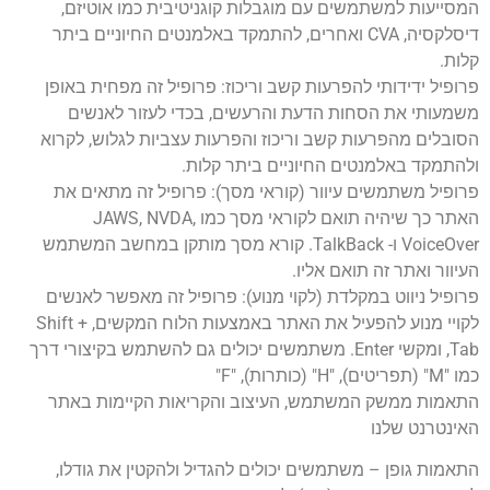
המסייעות למשתמשים עם מוגבלות קוגניטיבית כמו אוטיזם,
דיסלקסיה, CVA ואחרים, להתמקד באלמנטים החיוניים ביתר
קלות.
פרופיל ידידותי להפרעות קשב וריכוז: פרופיל זה מפחית באופן
משמעותי את הסחות הדעת והרעשים, בכדי לעזור לאנשים
הסובלים מהפרעות קשב וריכוז והפרעות עצביות לגלוש, לקרוא
ולהתמקד באלמנטים החיוניים ביתר קלות.
פרופיל משתמשים עיוור (קוראי מסך): פרופיל זה מתאים את
האתר כך שיהיה תואם לקוראי מסך כמו JAWS, NVDA,
VoiceOver ו- TalkBack. קורא מסך מותקן במחשב המשתמש
העיוור ואתר זה תואם אליו.
פרופיל ניווט במקלדת (לקוי מנוע): פרופיל זה מאפשר לאנשים
לקויי מנוע להפעיל את האתר באמצעות הלוח המקשים, Shift +
Tab, ומקשי Enter. משתמשים יכולים גם להשתמש בקיצורי דרך
כמו "M" (תפריטים), "H" (כותרות), "F"
התאמות ממשק המשתמש, העיצוב והקריאות הקיימות באתר
האינטרנט שלנו
התאמות גופן – משתמשים יכולים להגדיל ולהקטין את גודלו,