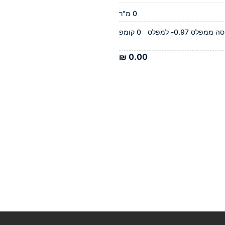
0 מ"ר
יציקת גרם מדרגות בשביל כניסה ממפלס 0.97- למפלס
0 קומפ
0.00 ₪